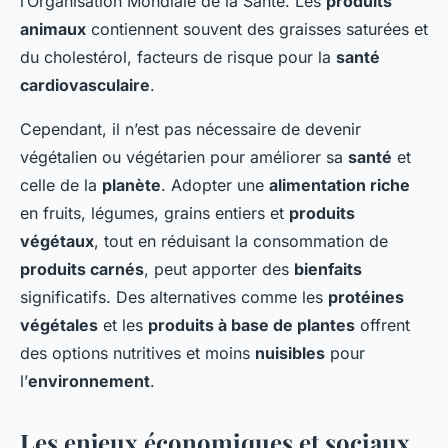
l’Organisation Mondiale de la Santé. Les
produits
animaux
contiennent souvent des graisses saturées et
du cholestérol, facteurs de risque pour la
santé
cardiovasculaire
.
Cependant, il n’est pas nécessaire de devenir
végétalien ou végétarien pour améliorer sa
santé
et
celle de la
planète
. Adopter une
alimentation riche
en fruits, légumes, grains entiers et
produits
végétaux
, tout en réduisant la consommation de
produits carnés
, peut apporter des
bienfaits
significatifs. Des alternatives comme les
protéines
végétales
et les
produits à base de plantes
offrent
des options nutritives et moins
nuisibles
pour
l’
environnement
.
Les enjeux économiques et sociaux