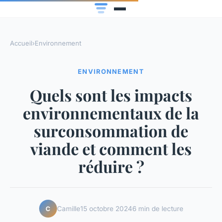
Accueil
›
Environnement
ENVIRONNEMENT
Quels sont les impacts
environnementaux de la
surconsommation de
viande et comment les
réduire ?
Camille
15 octobre 2024
6 min de lecture
C