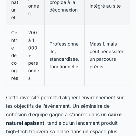
nat
propice à la
onne
intégré au site
ur
déconnexion
s
el
Ce
200
ntr
à 1
Professionne
Massif, mais
e
000
lle,
peut nécessiter
de
+
standardisée,
un parcours
co
pers
fonctionnelle
précis
ng
onne
rès
s
Cette diversité permet d’aligner l’environnement sur
les objectifs de l’événement. Un séminaire de
cohésion d’équipe gagne à s’ancrer dans un
cadre
naturel apaisant
, tandis qu’un lancement produit
high-tech trouvera sa place dans un espace plus