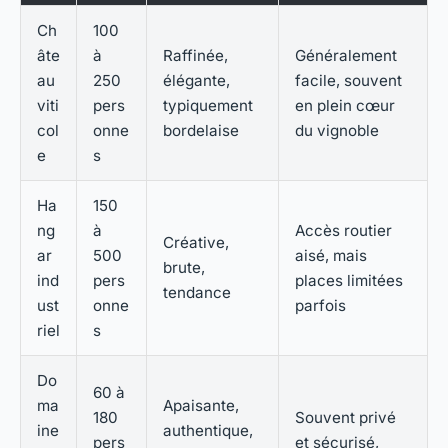
Ch
100
âte
à
Raffinée,
Généralement
au
250
élégante,
facile, souvent
viti
pers
typiquement
en plein cœur
col
onne
bordelaise
du vignoble
e
s
Ha
150
ng
à
Accès routier
Créative,
ar
500
aisé, mais
brute,
ind
pers
places limitées
tendance
ust
onne
parfois
riel
s
Do
60 à
ma
Apaisante,
180
Souvent privé
ine
authentique,
pers
et sécurisé,