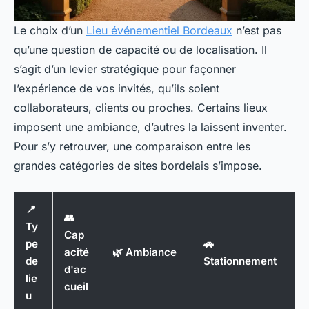
Le choix d’un
Lieu événementiel Bordeaux
n’est pas
qu’une question de capacité ou de localisation. Il
s’agit d’un levier stratégique pour façonner
l’expérience de vos invités, qu’ils soient
collaborateurs, clients ou proches. Certains lieux
imposent une ambiance, d’autres la laissent inventer.
Pour s’y retrouver, une comparaison entre les
grandes catégories de sites bordelais s’impose.
📍
👥
Ty
Cap
pe
🚗
acité
🌿 Ambiance
de
Stationnement
d'ac
lie
cueil
u