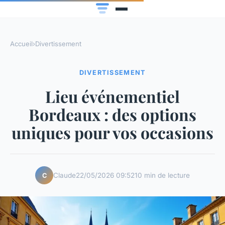
Accueil
›
Divertissement
DIVERTISSEMENT
Lieu événementiel
Bordeaux : des options
uniques pour vos occasions
Claude
22/05/2026 09:52
10 min de lecture
C