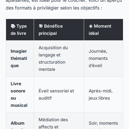
des formats à privilégier selon les objectifs :
📚 Type
🎯 Bénéfice
☀️ Moment
de livre
principal
idéal
Acquisition du
Imagier
Journée,
langage et
thémati
moments
structuration
que
d’éveil
mentale
Livre
sonore
Éveil sensoriel et
Après-midi,
ou
auditif
jeux libres
musical
Médiation des
Album
Soir, moments
affects et