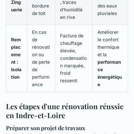
Zing
, traces
bordure
des eaux
uerie
d’humidité
de toit
pluviales
en rive
En cas
Améliorer
Facture de
Rem
de
le confort
chauffage
plac
rénovati
thermique
élevée,
eme
on ou
et la
condensatio
nt :
de perte
performan
n marquée,
Isola
de
ce
froid
tion
perform
énergétiqu
ressenti
ance
e
Les étapes d'une rénovation réussie
en Indre-et-Loire
Préparer son projet de travaux