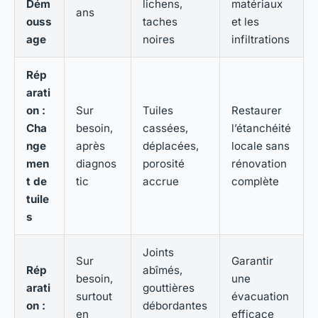
Dém
lichens,
matériaux
ans
ouss
taches
et les
age
noires
infiltrations
Rép
arati
on :
Sur
Tuiles
Restaurer
Cha
besoin,
cassées,
l’étanchéité
nge
après
déplacées,
locale sans
men
diagnos
porosité
rénovation
t de
tic
accrue
complète
tuile
s
Joints
Sur
Garantir
Rép
abîmés,
besoin,
une
arati
gouttières
surtout
évacuation
on :
débordantes
en
efficace