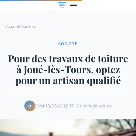
Accueil
›
Société
SOCIÉTÉ
Pour des travaux de toiture
à Joué-lès-Tours, optez
pour un artisan qualifié
Orion
10/05/2026 17:12
11 min de lecture
O