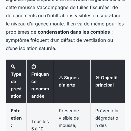
cette mousse s’accompagne de tuiles fissurées, de
déplacements ou d’infiltrations visibles en sous-face,
le niveau d’urgence monte. Il en va de même pour les
problèmes de
condensation dans les combles
:
symptôme fréquent d’un défaut de ventilation ou
d’une isolation saturée.
🔍
⏱️
Type
Fréquen
⚠️ Signes
🎯 Objectif
de
ce
d'alerte
principal
prest
recomm
ation
andée
Entr
Présence
Prévenir la
etien
visible de
dégradatio
Tous les
:
mousse,
n des
5 à 10